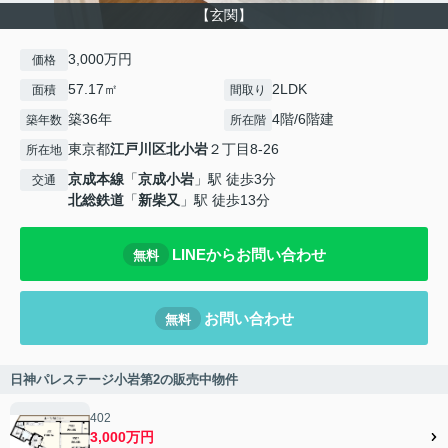
【玄関】
3,000万円
価格
57.17㎡
2LDK
面積
間取り
築36年
4階/6階建
築年数
所在階
東京都
江戸川区
北小岩
２丁目8-26
所在地
京成本線
「
京成小岩
」駅 徒歩3分
交通
北総鉄道
「
新柴又
」駅 徒歩13分
LINEからお問い合わせ
無料
お問い合わせ
無料
日神パレステージ小岩第2の販売中物件
402
3,000万円