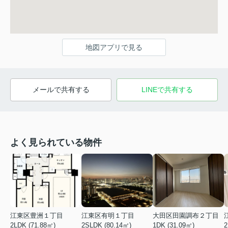
地図アプリで見る
メールで共有する
LINEで共有する
よく見られている物件
江東区豊洲１丁目
江東区有明１丁目
大田区田園調布２丁目
2LDK (71.88㎡)
2SLDK (80.14㎡)
1DK (31.09㎡)
2