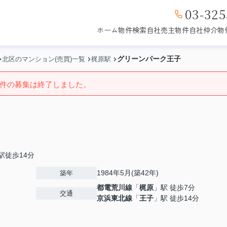
03-325
ホーム
物件検索
自社売主物件
自社仲介物
グリーンパーク王子
北区のマンション(売買)一覧
梶原駅
販売中
成約済み
件の募集は終了しました。
募集中
成約済み
駅徒歩14分
1984年5月(築42年)
築年
都電荒川線
「
梶原
」駅 徒歩7分
交通
京浜東北線
「
王子
」駅 徒歩14分