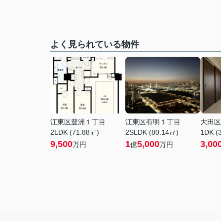
よく見られている物件
江東区豊洲１丁目
江東区有明１丁目
大田区
2LDK (71.88㎡)
2SLDK (80.14㎡)
1DK (
9,500
1
5,000
3,00
万円
億
万円