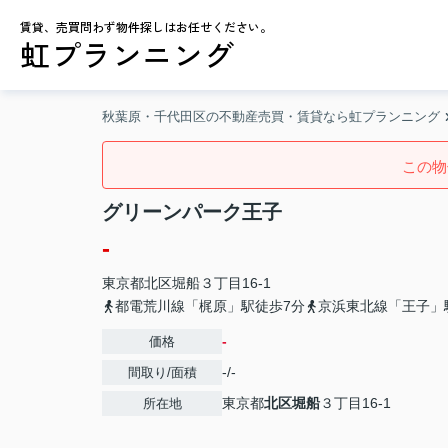
賃貸、売買問わず物件探しはお任せください。
虹プランニング
秋葉原・千代田区の不動産売買・賃貸なら虹プランニング
この物
グリーンパーク王子
-
東京都
北区
堀船
３丁目16-1
都電荒川線「梶原」駅徒歩7分
京浜東北線「王子」
-
価格
-/-
間取り/面積
東京都
北区
堀船
３丁目16-1
所在地