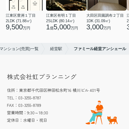
江東区豊洲１丁目
江東区有明１丁目
大田区田園調布２丁目
2LDK (71.88㎡)
2SLDK (80.14㎡)
1DK (31.09㎡)
2
9,500
1
5,000
3,000
万円
億
万円
万円
マンション(売買)一覧
経堂駅
ファミール経堂アンシェール
株式会社虹プランニング
住所：東京都千代田区神田松永町16 横川ビル 401号
TEL：03-3255-8787
FAX：03-3255-8789
営業時間：9:30～18:30
定休日：水曜日・祝日