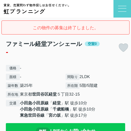
賃貸、売買問わず物件探しはお任せください。
虹プランニング
この物件の募集は終了しました。
ファミール経堂アンシェール
空室0
-
-
価格
-
2LDK
面積
間取り
築25年
5階/5階建
築年数
所在階
東京都
世田谷区
経堂
５丁目32-15
所在地
小田急小田原線
「
経堂
」駅 徒歩10分
交通
小田急小田原線
「
千歳船橋
」駅 徒歩10分
東急世田谷線
「
宮の坂
」駅 徒歩17分
LINEからお問い合わせ