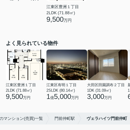
江東区豊洲１丁目
2LDK (71.88㎡)
9,500
万円
よく見られている物件
江東区豊洲１丁目
江東区有明１丁目
大田区田園調布２丁目
2LDK (71.88㎡)
2SLDK (80.14㎡)
1DK (31.09㎡)
1
9,500
1
5,000
3,000
万円
億
万円
万円
のマンション(売買)一覧
門前仲町駅
ヴェラハイツ門前仲町