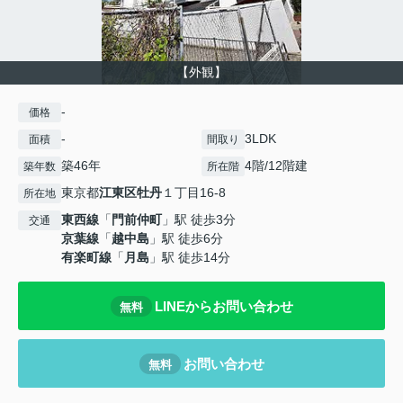
【外観】
-
価格
-
3LDK
面積
間取り
築46年
4階/12階建
築年数
所在階
東京都
江東区
牡丹
１丁目16-8
所在地
東西線
「
門前仲町
」駅 徒歩3分
交通
京葉線
「
越中島
」駅 徒歩6分
有楽町線
「
月島
」駅 徒歩14分
LINEからお問い合わせ
無料
お問い合わせ
無料