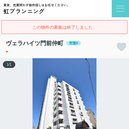
賃貸、売買問わず物件探しはお任せください。
虹プランニング
この物件の募集は終了しました。
ヴェラハイツ門前仲町
空室0
-
1
/
1