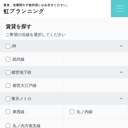
賃貸、売買問わず物件探しはお任せください。
虹プランニング
賃貸を探す
ご希望の沿線を選択してください
JR
総武線
都営地下鉄
都営大江戸線
東京メトロ
東西線
丸ノ内線
丸ノ内方南支線