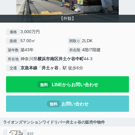
【外観】
3,000万円
価格
57.00㎡
2LDK
面積
間取り
築43年
4階/7階建
築年数
所在階
神奈川県
横浜市南区
井土ケ谷中町
44-3
所在地
京急本線
「
井土ヶ谷
」駅 徒歩6分
交通
LINEからお問い合わせ
無料
お問い合わせ
無料
ライオンズマンションワイドリバー井土ヶ谷の販売中物件
410