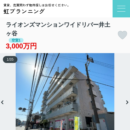
賃貸、売買問わず物件探しはお任せください。
虹プランニング
ライオンズマンションワイドリバー井土
ヶ谷
空室1
3,000万円
1
/
35