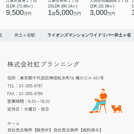
江東区豊洲１丁目
江東区有明１丁目
大田区田園調布２丁目
2LDK (71.88㎡)
2SLDK (80.14㎡)
1DK (31.09㎡)
2
9,500
1
5,000
3,000
万円
億
万円
万円
覧
井土ヶ谷駅
ライオンズマンションワイドリバー井土ヶ谷
株式会社虹プランニング
住所：東京都千代田区神田松永町16 横川ビル 401号
TEL：03-3255-8787
FAX：03-3255-8789
営業時間：9:30～18:30
定休日：水曜日・祝日
ホーム
自社売主物件【販売中】
自社売主物件【成約済み】