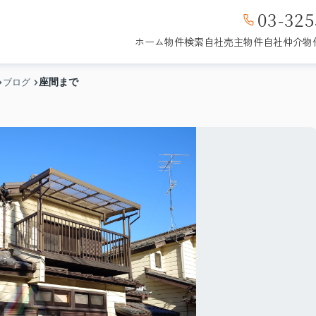
03-325
ホーム
物件検索
自社売主物件
自社仲介物
座間まで
ブログ
販売中
成約済み
募集中
成約済み