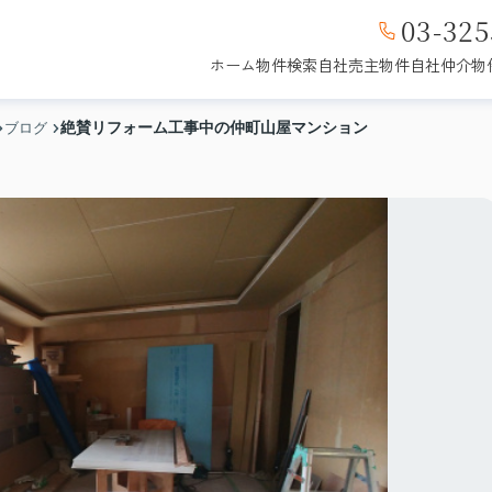
03-325
ホーム
物件検索
自社売主物件
自社仲介物
絶賛リフォーム工事中の仲町山屋マンション
ブログ
販売中
成約済み
募集中
成約済み