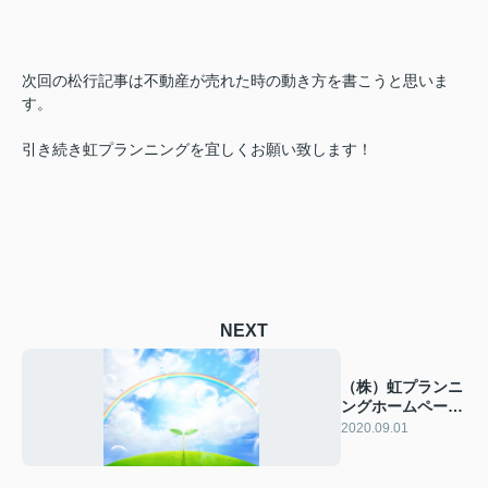
次回の松行記事は不動産が売れた時の動き方を書こうと思いま
す。
引き続き虹プランニングを宜しくお願い致します！
NEXT
（株）虹プランニ
ングホームページ
完成
2020.09.01