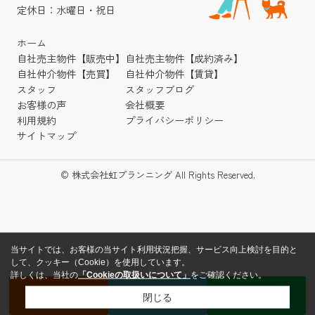
定休日：水曜日・祝日
ホーム
自社売主物件【販売中】
自社売主物件【成約済み】
自社仲介物件【売買】
自社仲介物件【賃貸】
スタッフ
スタッフブログ
お客様の声
会社概要
利用規約
プライバシーポリシー
サイトマップ
© 株式会社虹プランニング All Rights Reserved.
当サイトでは、お客様の当サイト利用状況把握、サービス向上検討を目的と
して、クッキー（Cookie）を使用しています。
詳しくは、当社の
「Cookieの取扱いについて」
をご確認ください。
無料査定
来店予約
LINE
閉じる