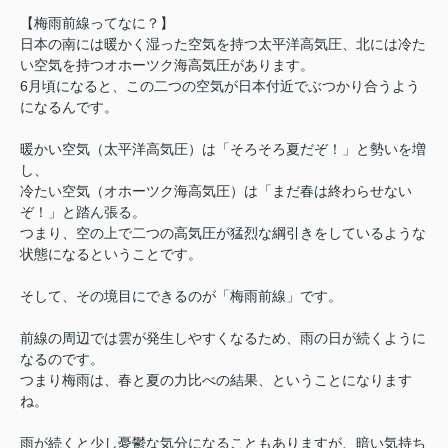
【梅雨前線ってなに？】
日本の南には暖かく湿った空気を持つ太平洋高気圧、北には冷た
い空気を持つオホーツク海高気圧があります。
6月頃になると、この二つの空気が日本付近でぶつかり合うよう
になるんです。
暖かい空気（太平洋高気圧）は「そろそろ夏だぞ！」と勢いを増
し、
冷たい空気（オホーツク海高気圧）は「まだ春は終わらせない
ぞ！」と踏ん張る。
つまり、空の上で二つの高気圧が猛烈な綱引きをしているような
状態になるということです。
そして、その境目にできるのが「梅雨前線」です。
前線の周辺では雲が発生しやすくなるため、雨の日が続くように
なるのです。
つまり梅雨は、春と夏の力比べの結果、ということになります
ね。
雨が続くと少し憂鬱な気分になることもありますが、暗い気持ち